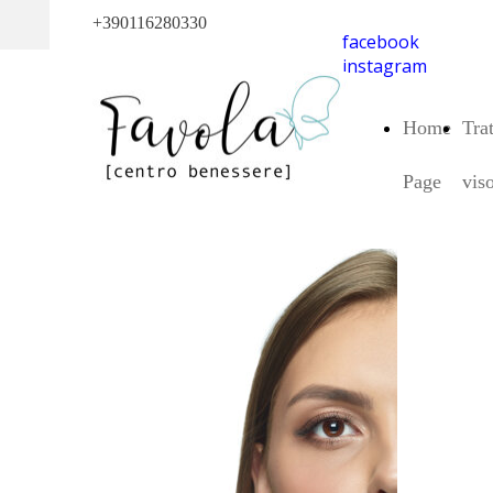
+390116280330
facebook
instagram
Home
Tra
Page
vis