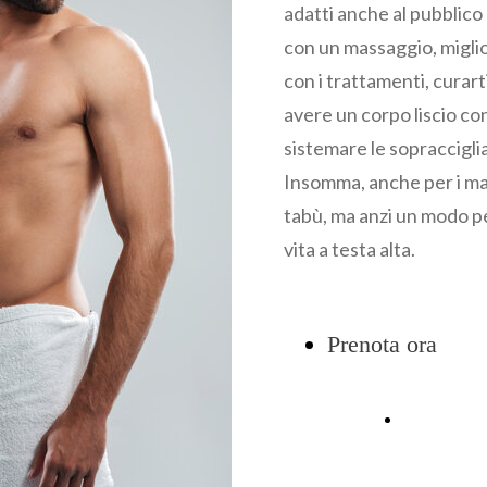
adatti anche al pubblico
con un massaggio, miglior
con i trattamenti, curarti
avere un corpo liscio con 
sistemare le sopracciglia
Insomma, anche per i mas
tabù, ma anzi un modo per
vita a testa alta.
Prenota ora
Scarica il