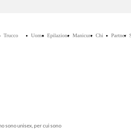
o
Trucco
Uomo
Epilazione
Manicure
Chi
Partner
permanente
e
siamo
pedicure
amo sono unisex, per cui sono