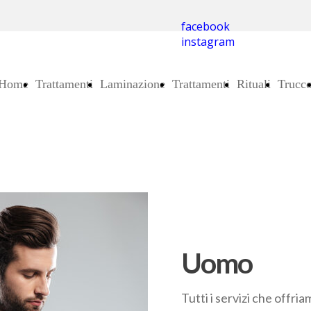
facebook
instagram
Home
Trattamenti
Laminazione
Trattamenti
Rituali
Trucc
Page
viso
Corpo
corpo
Uomo
Tutti i servizi che offri